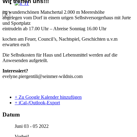
Wir treffen uns!!!
im wunderschönen Matschertal 2.000 m Meereshöhe
X
abgelegen vom Dorf in einem urigen Selbstversorgerhaus mit Jurte
und Sportplatz
eintrudeln ab 17.00 Uhr – Abreise Sonntag 16.00 Uhr
kochen am Feuer, Council’s, Nachtspiel, Geschichten u.v.m
erwarten euch
Die Selbstkosten für Haus und Lebensmittel werden auf die
Anwesenden aufgeteilt.
Interessiert?
evelyne.piergentili@seinmer-wildnis.com
+ Zu Google Kalender hinzufügen
+ iCal-/Outlook-Export
Datum
Juni 03 - 05 2022
Vorbei!