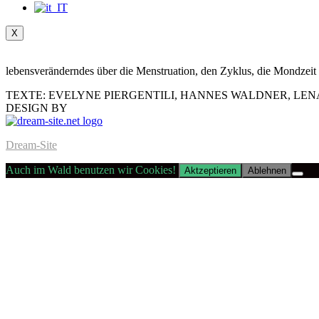
X
lebensveränderndes über die Menstruation, den Zyklus, die Mondzei
TEXTE: EVELYNE PIERGENTILI, HANNES WALDNER, LENA
DESIGN BY
Dream-Site
Auch im Wald benutzen wir Cookies!
Aktzeptieren
Ablehnen